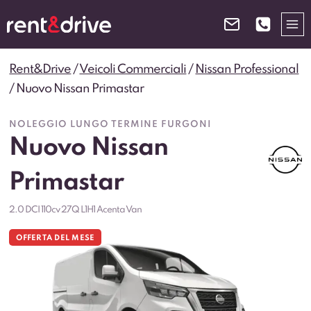
Salta
al
contenuto
Rent&Drive
/
Veicoli Commerciali
/
Nissan Professional
/
Nuovo Nissan Primastar
NOLEGGIO LUNGO TERMINE FURGONI
Nuovo Nissan
Primastar
2.0 DCI 110cv 27Q L1H1 Acenta Van
OFFERTA DEL MESE