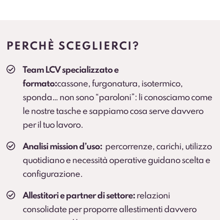
Allestimenti professionali
Configurazioni per esigenze specifiche (cassonati,
centinati, frigo, su misura e altre soluzioni in base
PERCHÈ SCEGLIERCI?
all’attività). Prevedere collegamenti a landing.
Team LCV specializzato e
Veicolo sostitutivo
formato:
cassone, furgonatura, isotermico,
Continuità operativa in caso di fermo prolungato
sponda… non sono “paroloni”: li conosciamo come
(secondo condizioni).
le nostre tasche e sappiamo cosa serve davvero
per il tuo lavoro.
Cambio gomme
Cambio stagionale e, dove previsto, deposito
Analisi mission d’uso:
percorrenze, carichi, utilizzo
pneumatici.
quotidiano e necessità operative guidano scelta e
configurazione.
Protection Pack – Noleggio senza sorprese
Soluzione che
elimina il rischio di addebiti
per
Allestitori e partner di settore:
relazioni
danni all’interno del vano di carico e sulle parti
consolidate per proporre allestimenti davvero
soggette a usura che
non sono coperte dalla