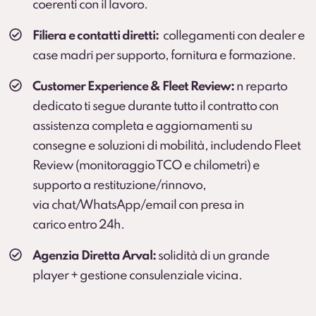
coerenti con il lavoro.
Kasko
.
Servizio sviluppato in collaborazione con BOTT.
Filiera e contatti diretti:
collegamenti con dealer e
Scopri di più
case madri per supporto, fornitura e formazione.
Customer Experience & Fleet Review:
n reparto
dedicato ti segue durante tutto il contratto con
assistenza completa e aggiornamenti su
consegne e soluzioni di mobilità, includendo Fleet
Review (monitoraggio TCO e chilometri) e
supporto a restituzione/rinnovo,
via chat/WhatsApp/email con presa in
carico entro 24h.
Agenzia Diretta Arval:
solidità di un grande
player + gestione consulenziale vicina.