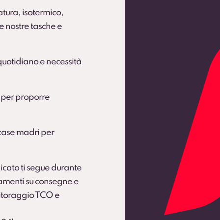
prese
tura, isotermico,
r danni all’interno del vano di carico e sulle parti soggette a usura che
TT.
 nostre tasche e
 quotidiano e necessità
 per proporre
case madri per
icato ti segue durante
namenti su consegne e
nitoraggio TCO e