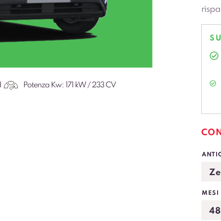
rispa
quest
ibrid
SU
elett
d
Potenza Kw:
171 kW / 233 CV
CON
ANTI
MESI