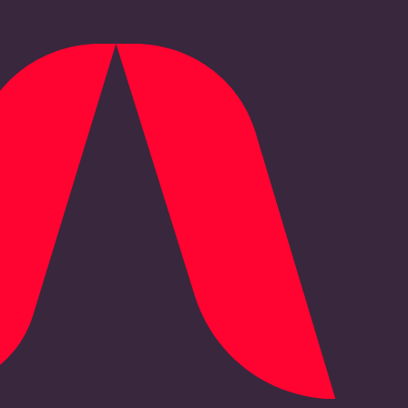
non sono coperte dalla Kasko
.