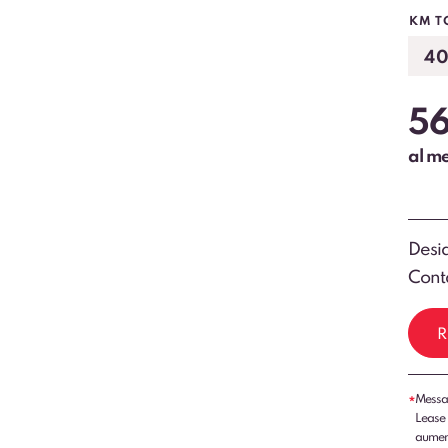
KM T
5
al m
Desid
Conta
R
Messag
*
Lease 
aumenti