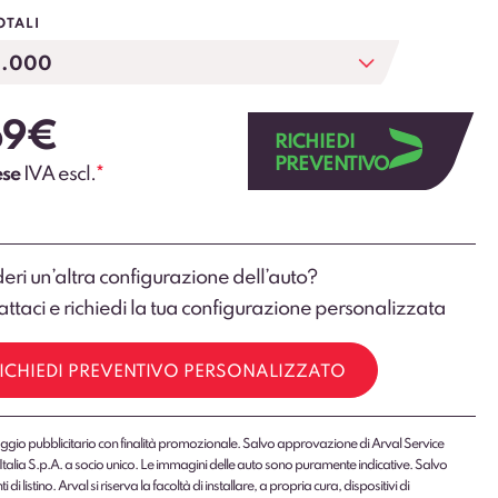
OTALI
69
€
RICHIEDI
PREVENTIVO
ese
IVA escl.
*
eri un’altra configurazione dell’auto?
ttaci e richiedi la tua configurazione personalizzata
ICHIEDI PREVENTIVO PERSONALIZZATO
gio pubblicitario con finalità promozionale. Salvo approvazione di Arval Service
Italia S.p.A. a socio unico. Le immagini delle auto sono puramente indicative. Salvo
 di listino. Arval si riserva la facoltà di installare, a propria cura, dispositivi di