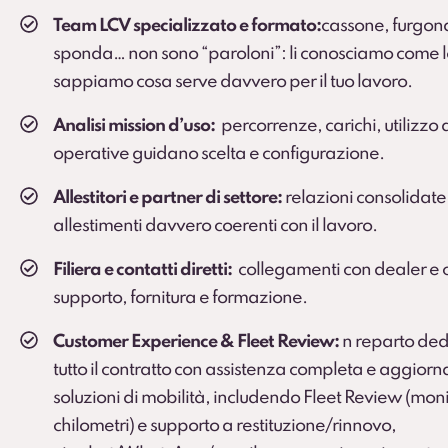
Protection Pack – Noleggio senza sor
Team LCV specializzato e formato:
cassone, furgona
Soluzione che
elimina il rischio di addebiti
pe
Servizio sviluppato in collaborazione con BO
sponda… non sono “paroloni”: li conosciamo come le
sappiamo cosa serve davvero per il tuo lavoro.
Scopri di più
Analisi mission d’uso:
percorrenze, carichi, utilizzo
operative guidano scelta e configurazione.
Allestitori e partner di settore:
relazioni consolidate
allestimenti davvero coerenti con il lavoro.
Filiera e contatti diretti:
collegamenti con dealer e 
supporto, fornitura e formazione.
Customer Experience & Fleet Review:
n reparto ded
tutto il contratto con assistenza completa e aggior
soluzioni di mobilità, includendo Fleet Review (mo
chilometri) e supporto a restituzione/rinnovo,