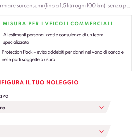
rmiare sui consumi (fino a 1,5 litri ogni 100 km), senza per
o rinunciare alla potenza. Grazie alla motorizzazione
a è infatti possibile muoversi sia completamente in
 MISURA PER I VEICOLI COMMERCIALI
rico,…
Allestimenti personalizzati e consulenza di un team
specializzato
Protection Pack – evita addebiti per danni nel vano di carico e
nelle parti soggette a usura
FIGURA IL TUO NOLEGGIO
CIPO