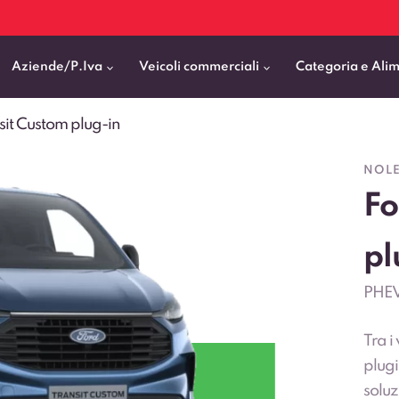
Aziende/P.Iva
Veicoli commerciali
Categoria e Ali
sit Custom plug-in
Citycar
ticipo
goni elettrici
BMW
Fiat Professional
NOLE
SUV e Crossover
Fo
patentati
Cassonati
Toyota
Mercedes Benz Vans
Berline
00km
Pick Up
Fiat
Citroen Business
Station Wagon
pl
ificato
ommerciali Allestiti
Audi
Peugeot Professional
PHEV
porto Persone
Mercedes-Benz
Renault Professional
nticipo zero
Kia
Piaggio
Tra i
VEDI TUTTI
VEDI TUTTI
VEDI TUTTI
plug
soluz