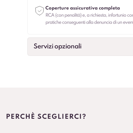
Coperture assicurativa completa
RCA (con penalità) e, a richiesta, infortunio co
pratiche conseguenti alla denuncia di un even
Servizi opzionali
Allestimenti professionali
Configurazioni per esigenze specifiche (cassonat
Veicolo sostitutivo
Continuità operativa in caso di fermo prolung
Cambio gomme
PERCHÈ SCEGLIERCI?
Cambio stagionale e, dove previsto, deposit