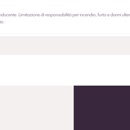
nducente. Limitazione di responsabilità per incendio, furto e danni ulter
to.
i, centinati, frigo, su misura e altre soluzioni in base all’attività). P
ato (secondo condizioni).
o pneumatici.