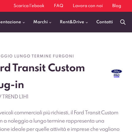
Scarica l’ebook
FAQ
Lavora con noi
Blog
mentazione
Marchi
Rent&Drive
Contatti
Benzina
Fiat 500
GGIO LUNGO TERMINE FURGONI
Diesel
BMW X1
rd Transit Custom
Elettrica
Audi Q3
Ibrida
Audi A3
ug-in
GPL
Kia Sportage
 TREND L1H1
Jeep Avenger
 veicoli commerciali più richiesti, il Ford Transit Custom
VEDI TUTTI
in a noleggio a lungo termine rappresenta una
ione ideale per quelle attività e imprese che vogliono