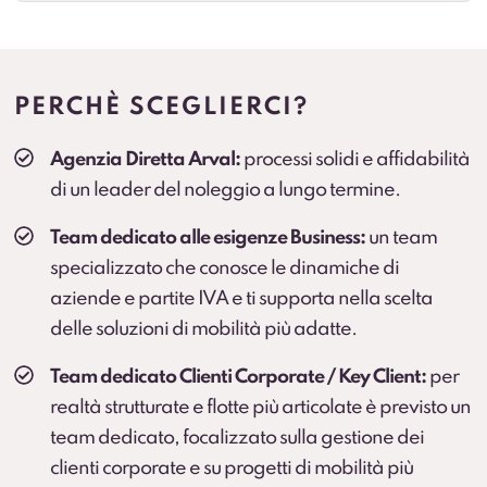
Cambio gomme
Gestione cambio stagionale e scadenze per
standardizzare la flotta.
PERCHÈ SCEGLIERCI?
Veicolo sostitutivo
Agenzia Diretta Arval:
processi solidi e affidabilità
Soluzione consigliata per ruoli critici, agenti e flotte
di un leader del noleggio a lungo termine.
operative (secondo condizioni).
Team dedicato alle esigenze Business:
un team
specializzato che conosce le dinamiche di
aziende e partite IVA e ti supporta nella scelta
delle soluzioni di mobilità più adatte.
Team dedicato Clienti Corporate / Key Client:
per
realtà strutturate e flotte più articolate è previsto un
team dedicato, focalizzato sulla gestione dei
clienti corporate e su progetti di mobilità più