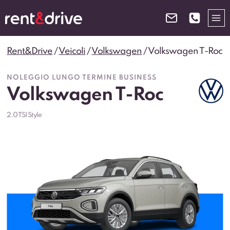
Salta
al
contenuto
Rent&Drive
/
Veicoli
/
Volkswagen
/
Volkswagen T-Roc
NOLEGGIO LUNGO TERMINE BUSINESS
Volkswagen T-Roc
2.0 TSI Style