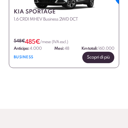
KIA SPORTAGE
1.6 CRDI MHEV Business 2WD DCT
548
€
485
€
/mese (IVA escl.)
Anticipo:
4.000
Mesi:
48
Km totali:
160.000
Scopri di più
BUSINESS