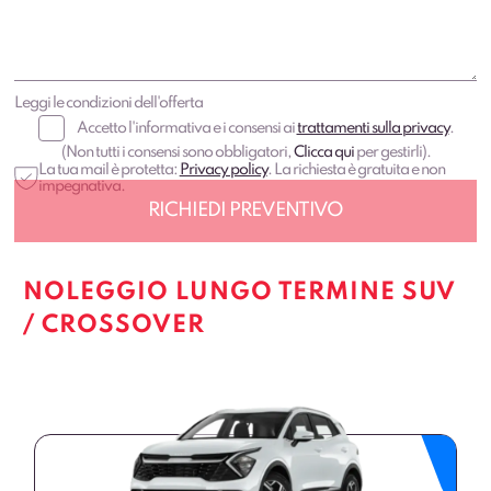
Leggi le condizioni dell'offerta
Accetto l'informativa e i consensi ai
trattamenti sulla privacy
.
(Non tutti i consensi sono obbligatori,
Clicca qui
per gestirli).
La tua mail è protetta:
Privacy policy
. La richiesta è gratuita e non
impegnativa.
NOLEGGIO LUNGO TERMINE SUV
/ CROSSOVER