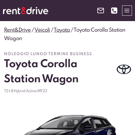
Salta
al
contenuto
Rent&Drive
/
Veicoli
/
Toyota
/
Toyota Corolla Station
Wagon
NOLEGGIO LUNGO TERMINE BUSINESS
Toyota Corolla
Station Wagon
TS 1.8 Hybrid Active MY23