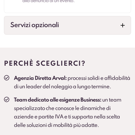
alla denuncia di un evento.
Servizi opzionali
Cambio gomme
Gestione cambio stagionale e scadenze per
standardizzare la flotta.
PERCHÈ SCEGLIERCI?
Veicolo sostitutivo
Agenzia Diretta Arval:
processi solidi e affidabilità
Soluzione consigliata per ruoli critici, agenti e flotte
di un leader del noleggio a lungo termine.
operative (secondo condizioni).
Team dedicato alle esigenze Business:
un team
specializzato che conosce le dinamiche di
aziende e partite IVA e ti supporta nella scelta
delle soluzioni di mobilità più adatte.