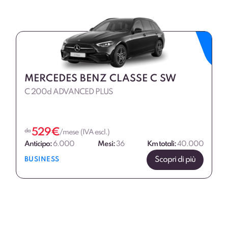
MERCEDES BENZ CLASSE C SW
C 200d ADVANCED PLUS
529
€
da
/mese (IVA escl.)
Anticipo:
6.000
Mesi:
36
Km totali:
40.000
Scopri di più
BUSINESS