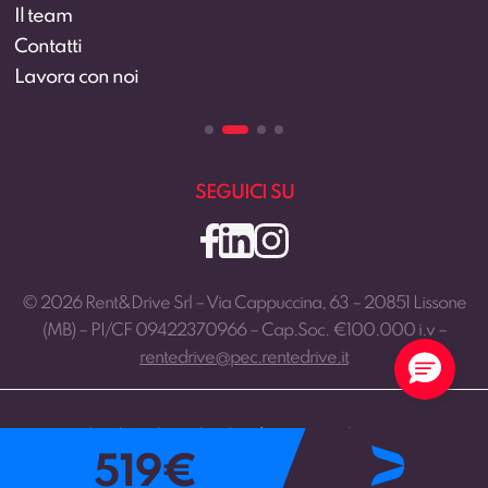
Il team
Contatti
Lavora con noi
SEGUICI SU
© 2026 Rent&Drive Srl – Via Cappuccina, 63 – 20851 Lissone
(MB) – PI/CF 09422370966 – Cap.Soc. €100.000 i.v –
rentedrive@pec.rentedrive.it
Privacy Policy
|
Cookie Policy
|
Preferenze Cookie
|
Sviluppo:
519
€