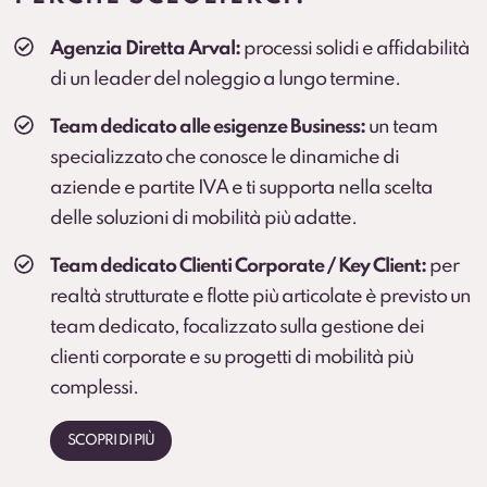
Veicolo sostitutivo
Agenzia Diretta Arval:
processi solidi e affidabilità
Soluzione consigliata per ruoli critici, agenti e flotte
di un leader del noleggio a lungo termine.
operative (secondo condizioni).
Team dedicato alle esigenze Business:
un team
specializzato che conosce le dinamiche di
aziende e partite IVA e ti supporta nella scelta
delle soluzioni di mobilità più adatte.
Team dedicato Clienti Corporate / Key Client:
per
realtà strutturate e flotte più articolate è previsto un
team dedicato, focalizzato sulla gestione dei
clienti corporate e su progetti di mobilità più
complessi.
SCOPRI DI PIÙ