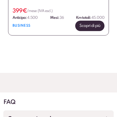
399
€
/mese (IVA escl.)
Anticipo:
4.500
Mesi:
36
Km totali:
45.000
Scopri di più
BUSINESS
FAQ