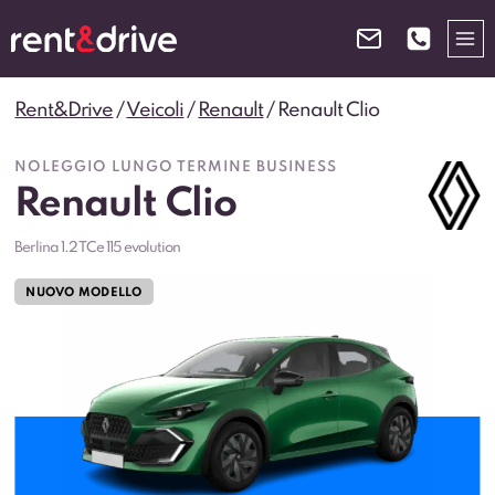
Salta
al
contenuto
Rent&Drive
/
Veicoli
/
Renault
/
Renault Clio
NOLEGGIO LUNGO TERMINE BUSINESS
Renault Clio
Berlina 1.2 TCe 115 evolution
NUOVO MODELLO