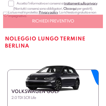
Accetto l'informativa e i consensi ai
trattamenti sulla privacy
.
(Non tutti i consensi sono obbligatori,
Clicca qui
per gestirli).
La tua mail è protetta:
Privacy policy
. La richiesta è gratuita e non
impegnativa.
NOLEGGIO LUNGO TERMINE
BERLINA
VOLKSWAGEN GOLF
2.0 TDI SCR Life