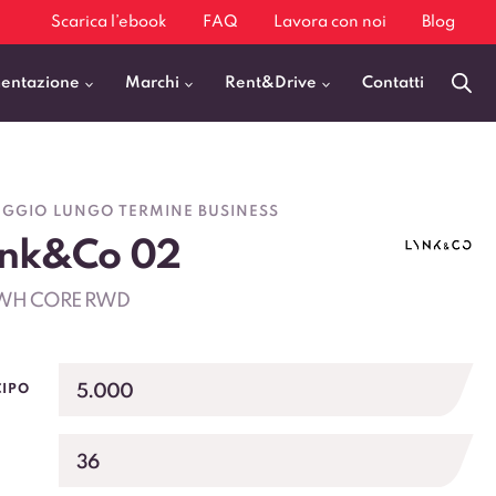
Scarica l’ebook
FAQ
Lavora con noi
Blog
mentazione
Marchi
Rent&Drive
Contatti
Benzina
Fiat 500
GGIO LUNGO TERMINE BUSINESS
Diesel
BMW X1
ynk&Co 02
Elettrica
Audi Q3
WH CORE RWD
Ibrida
Audi A3
GPL
Kia Sportage
Jeep Avenger
5.000
CIPO
VEDI TUTTI
36