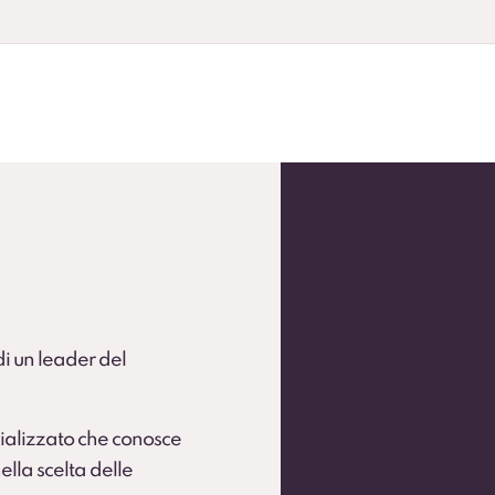
andardizzare la flotta.
 flotte operative (secondo condizioni).
 di un leader del
ializzato che conosce
ella scelta delle