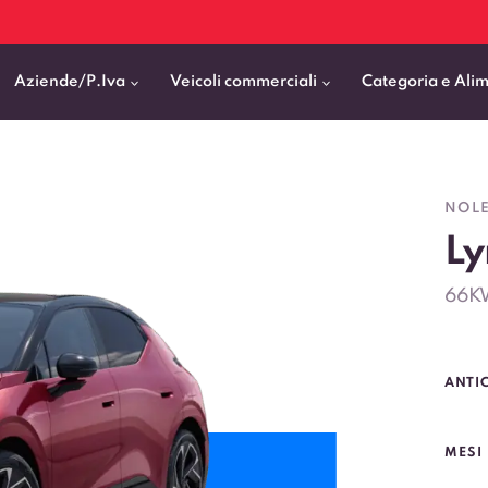
Aziende/P.Iva
Veicoli commerciali
Categoria e Ali
Citycar
ticipo
goni elettrici
BMW
Fiat Professional
NOLE
SUV e Crossover
L
patentati
Cassonati
Toyota
Mercedes Benz Vans
Berline
00km
Pick Up
Fiat
Citroen Business
66K
Station Wagon
ificato
ommerciali Allestiti
Audi
Peugeot Professional
porto Persone
Mercedes-Benz
Renault Professional
ANTI
nticipo zero
Kia
Piaggio
VEDI TUTTI
VEDI TUTTI
VEDI TUTTI
MESI