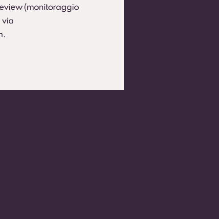
 Review (monitoraggio
 via
h.