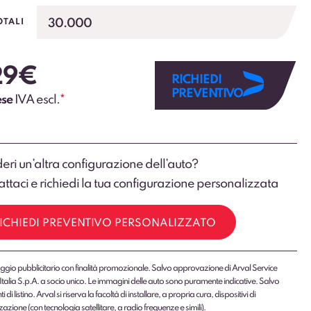
30.000
OTALI
29
€
RICHIEDI
PREVENTIVO
ese
IVA escl.
*
eri un’altra configurazione dell’auto?
ttaci e richiedi la tua configurazione personalizzata
ICHIEDI PREVENTIVO PERSONALIZZATO
gio pubblicitario con finalità promozionale. Salvo approvazione di Arval Service
Italia S.p.A. a socio unico. Le immagini delle auto sono puramente indicative. Salvo
 di listino. Arval si riserva la facoltà di installare, a propria cura, dispositivi di
zazione (con tecnologia satellitare, a radio frequenze e simili).