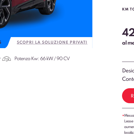
KM T
4
al m
S
SCOPRI LA SOLUZIONE PRIVATI
r
Potenza Kw:
66 kW / 90 CV
Desid
Conta
R
Messag
*
Lease 
aumenti
localiz