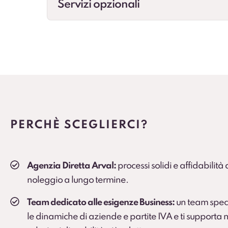
Servizi opzionali
Cambio gomme
Gestione cambio stagionale e scadenze per st
Veicolo sostitutivo
Soluzione consigliata per ruoli critici, agenti e
PERCHÈ SCEGLIERCI?
Agenzia Diretta Arval:
processi solidi e affidabilità
noleggio a lungo termine.
Team dedicato alle esigenze Business:
un team spec
le dinamiche di aziende e partite IVA e ti supporta n