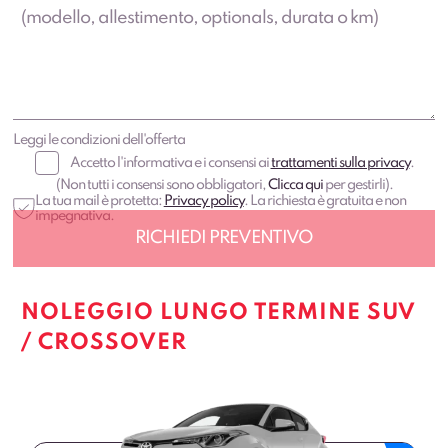
Leggi le condizioni dell'offerta
Accetto l'informativa e i consensi ai
trattamenti sulla privacy
.
(Non tutti i consensi sono obbligatori,
Clicca qui
per gestirli).
La tua mail è protetta:
Privacy policy
. La richiesta è gratuita e non
impegnativa.
NOLEGGIO LUNGO TERMINE SUV
/ CROSSOVER