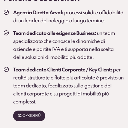
Veicolo sostitutivo
Agenzia Diretta Arval:
processi solidi e affidabilità
Soluzione consigliata per ruoli critici, agenti e flotte
di un leader del noleggio a lungo termine.
operative (secondo condizioni).
Team dedicato alle esigenze Business:
un team
specializzato che conosce le dinamiche di
aziende e partite IVA e ti supporta nella scelta
delle soluzioni di mobilità più adatte.
Team dedicato Clienti Corporate / Key Client:
per
realtà strutturate e flotte più articolate è previsto un
team dedicato, focalizzato sulla gestione dei
clienti corporate e su progetti di mobilità più
complessi.
SCOPRI DI PIÙ