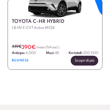
TOYOTA C-HR HYBRID
1.8 HV E-CVT Active MY24
449
€
390
€
/mese (IVA escl.)
Anticipo:
4.000
Mesi:
48
Km totali:
200.000
Scopri di più
BUSINESS