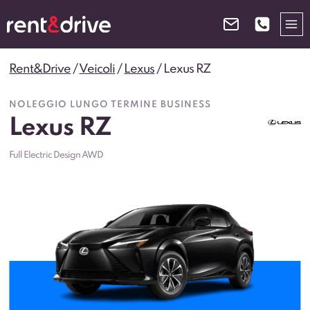
Salta
al
contenuto
Rent&Drive
/
Veicoli
/
Lexus
/
Lexus RZ
NOLEGGIO LUNGO TERMINE BUSINESS
Lexus RZ
Full Electric Design AWD