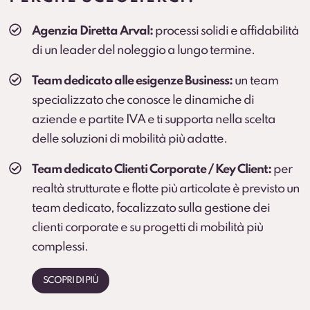
Veicolo sostitutivo
Agenzia Diretta Arval:
processi solidi e affidabilità
Soluzione consigliata per ruoli critici, agenti e flotte
di un leader del noleggio a lungo termine.
operative (secondo condizioni).
Team dedicato alle esigenze Business:
un team
specializzato che conosce le dinamiche di
aziende e partite IVA e ti supporta nella scelta
delle soluzioni di mobilità più adatte.
Team dedicato Clienti Corporate / Key Client:
per
realtà strutturate e flotte più articolate è previsto un
team dedicato, focalizzato sulla gestione dei
clienti corporate e su progetti di mobilità più
complessi.
SCOPRI DI PIÙ