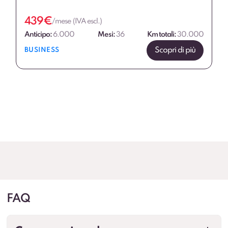
439
€
/mese (IVA escl.)
Anticipo:
6.000
Mesi:
36
Km totali:
30.000
Scopri di più
BUSINESS
FAQ