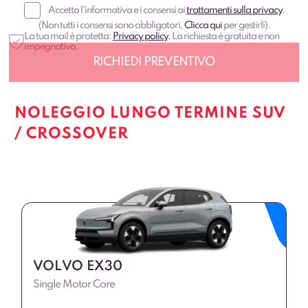
Accetto l'informativa e i consensi ai
trattamenti sulla privacy
.
(Non tutti i consensi sono obbligatori,
Clicca qui
per gestirli).
La tua mail è protetta:
Privacy policy
. La richiesta è gratuita e non
impegnativa.
NOLEGGIO LUNGO TERMINE SUV
/ CROSSOVER
VOLVO EX30
Single Motor Core