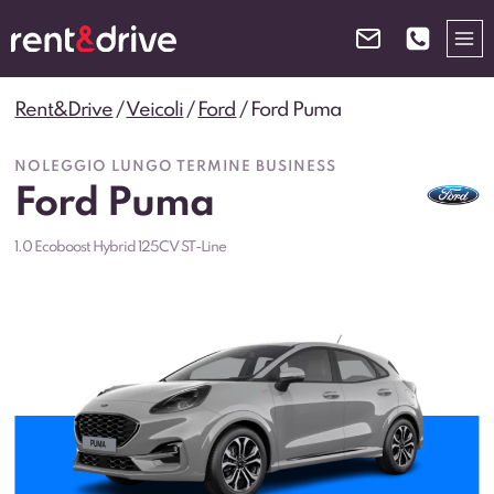
Salta
al
contenuto
Rent&Drive
/
Veicoli
/
Ford
/
Ford Puma
NOLEGGIO LUNGO TERMINE BUSINESS
Ford Puma
1.0 Ecoboost Hybrid 125CV ST-Line