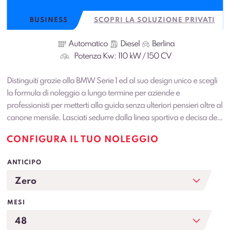
BUSINESS
SCOPRI LA SOLUZIONE PRIVATI
Automatico
Diesel
Berlina
Potenza Kw:
110 kW / 150 CV
Distinguiti grazie alla BMW Serie 1 ed al suo design unico e scegli
la formula di noleggio a lungo termine per aziende e
professionisti per metterti alla guida senza ulteriori pensieri oltre al
canone mensile. Lasciati sedurre dalla linea sportiva e decisa del
gioiellino di terza generazione della casa automobilistica
CONFIGURA IL TUO NOLEGGIO
tedesca: innamorati della potente motorizzazione…
ANTICIPO
MESI