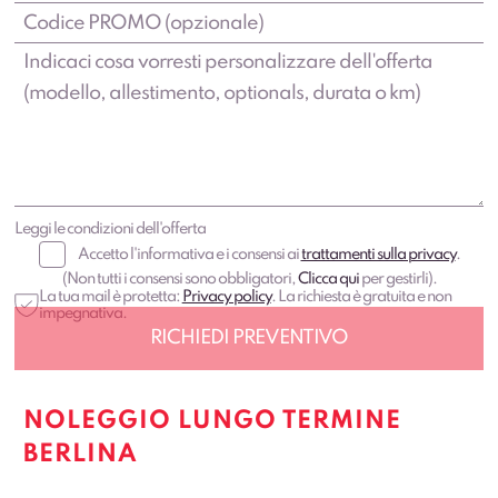
Leggi le condizioni dell'offerta
Accetto l'informativa e i consensi ai
trattamenti sulla privacy
.
(Non tutti i consensi sono obbligatori,
Clicca qui
per gestirli).
La tua mail è protetta:
Privacy policy
. La richiesta è gratuita e non
impegnativa.
NOLEGGIO LUNGO TERMINE
BERLINA