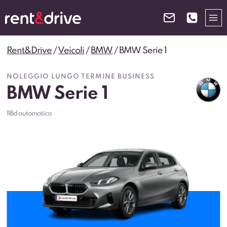
Salta
al
contenuto
Rent&Drive
/
Veicoli
/
BMW
/
BMW Serie 1
NOLEGGIO LUNGO TERMINE BUSINESS
BMW Serie 1
118d automatica