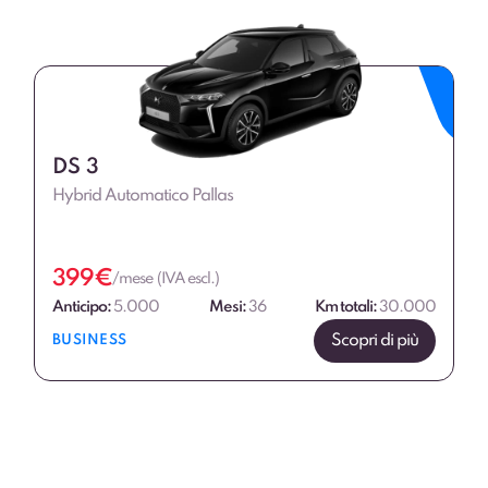
DS 3
Hybrid Automatico Pallas
399
€
/mese (IVA escl.)
Anticipo:
5.000
Mesi:
36
Km totali:
30.000
Scopri di più
BUSINESS