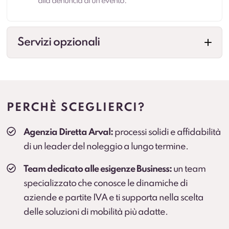
alla denuncia di un evento.
Servizi opzionali
Cambio gomme
Gestione cambio stagionale e scadenze per
standardizzare la flotta.
PERCHÈ SCEGLIERCI?
Veicolo sostitutivo
Agenzia Diretta Arval:
processi solidi e affidabilità
Soluzione consigliata per ruoli critici, agenti e flotte
di un leader del noleggio a lungo termine.
operative (secondo condizioni).
Team dedicato alle esigenze Business:
un team
specializzato che conosce le dinamiche di
aziende e partite IVA e ti supporta nella scelta
delle soluzioni di mobilità più adatte.