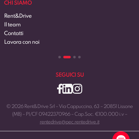
CHI SIAMO
Rent&Drive
Il team
Contatti
Lavora con noi
SEGUICI SU
© 2026 Rent&Drive Srl – Via Cappuccina, 63 – 20851 Lissone
(MB) – PI/CF 09422370966 – Cap.Soc. €100.000 i.v –
rentedrive@pec.rentedrive.it