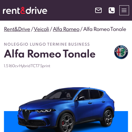
Salta
al
contenuto
Rent&Drive
/
Veicoli
/
Alfa Romeo
/
Alfa Romeo Tonale
NOLEGGIO LUNGO TERMINE BUSINESS
Alfa Romeo Tonale
1.5 160cv Hybrid TCT7 Sprint