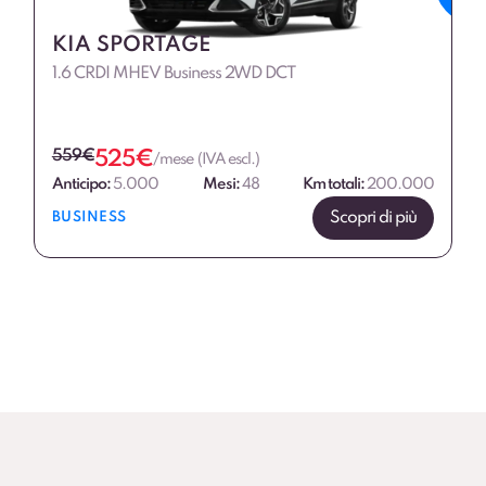
KIA SPORTAGE
1.6 CRDI MHEV Business 2WD DCT
559
€
525
€
/mese (IVA escl.)
Anticipo:
5.000
Mesi:
48
Km totali:
200.000
Scopri di più
BUSINESS