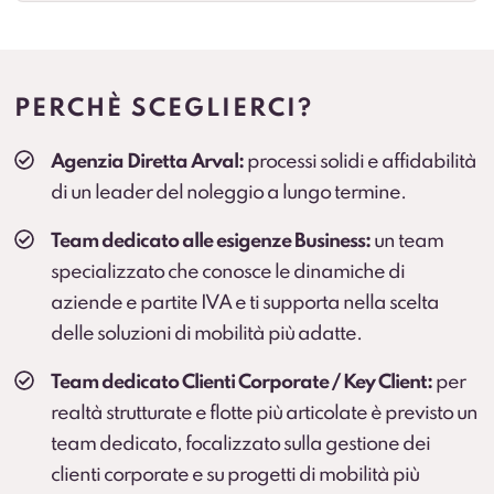
Cambio gomme
Gestione cambio stagionale e scadenze per
standardizzare la flotta.
PERCHÈ SCEGLIERCI?
Veicolo sostitutivo
Agenzia Diretta Arval:
processi solidi e affidabilità
Soluzione consigliata per ruoli critici, agenti e flotte
di un leader del noleggio a lungo termine.
operative (secondo condizioni).
Team dedicato alle esigenze Business:
un team
specializzato che conosce le dinamiche di
aziende e partite IVA e ti supporta nella scelta
delle soluzioni di mobilità più adatte.
Team dedicato Clienti Corporate / Key Client:
per
realtà strutturate e flotte più articolate è previsto un
team dedicato, focalizzato sulla gestione dei
clienti corporate e su progetti di mobilità più