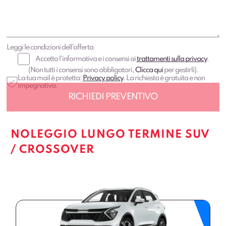
Leggi le condizioni dell'offerta
Accetto l'informativa e i consensi ai
trattamenti sulla privacy
.
(Non tutti i consensi sono obbligatori,
Clicca qui
per gestirli).
La tua mail è protetta:
Privacy policy
. La richiesta è gratuita e non
impegnativa.
NOLEGGIO LUNGO TERMINE SUV
/ CROSSOVER