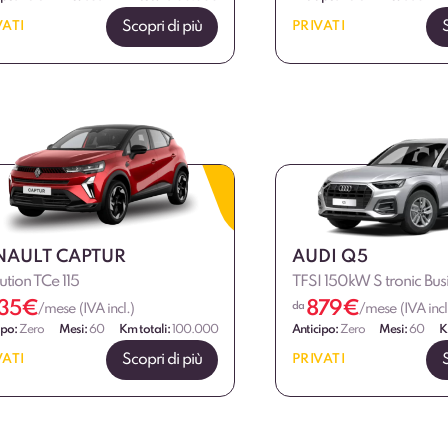
Scopri di più
VATI
PRIVATI
NAULT CAPTUR
AUDI Q5
ution TCe 115
TFSI 150kW S tronic Bus
35
€
879
€
da
/mese (IVA incl.)
/mese (IVA incl
ipo:
Zero
Mesi:
60
Km totali:
100.000
Anticipo:
Zero
Mesi:
60
K
Scopri di più
VATI
PRIVATI