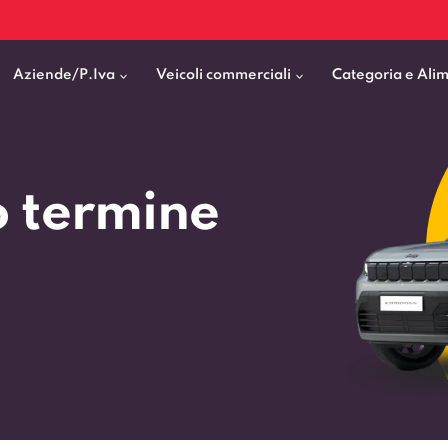
Aziende/P.Iva
Veicoli commerciali
Categoria e Ali
Citycar
ticipo
goni elettrici
BMW
Fiat Professional
o termine
SUV e Crossover
patentati
Cassonati
Toyota
Mercedes Benz Vans
Berline
00km
Pick Up
Fiat
Citroen Business
Station Wagon
ificato
ommerciali Allestiti
Audi
Peugeot Professional
porto Persone
Mercedes-Benz
Renault Professional
nticipo zero
Kia
Piaggio
VEDI TUTTI
VEDI TUTTI
VEDI TUTTI