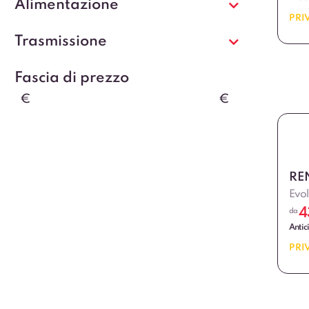
Alimentazione
PRI
Trasmissione
Fascia di prezzo
€
€
RE
Evol
4
da
Antic
PRI