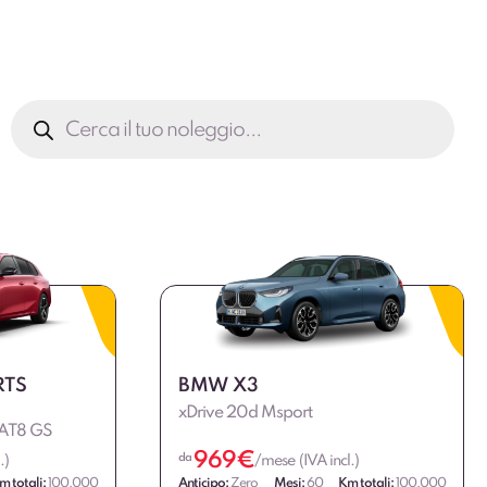
Ricerca
prodotti
RTS
BMW X3
xDrive 20d Msport
v AT8 GS
969
€
da
.)
/mese (IVA incl.)
m totali:
100.000
Anticipo:
Zero
Mesi:
60
Km totali:
100.000