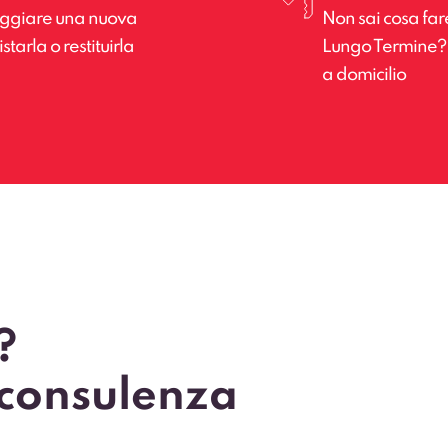
leggiare una nuova
Non sai cosa far
tarla o restituirla
Lungo Termine? Il
a domicilio
?
 consulenza