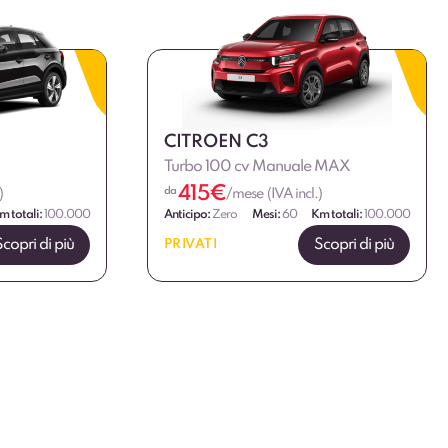
CITROEN C3
Turbo 100 cv Manuale MAX
415
€
da
)
/mese (IVA incl.)
m totali:
100.000
Anticipo:
Zero
Mesi:
60
Km totali:
100.000
Scopri di più
Scopri di più
PRIVATI