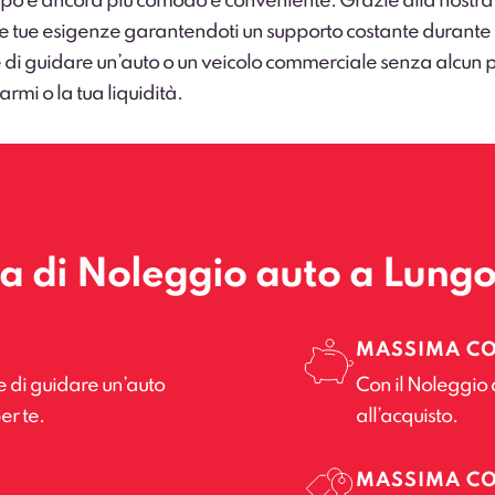
ipo è ancora più comodo e conveniente. Grazie alla nostra
 alle tue esigenze garantendoti un supporto costante durante
 di guidare un’auto o un veicolo commerciale senza alcun pa
armi o la tua liquidità.
la di Noleggio auto a Lung
MASSIMA C
e di guidare un’auto
Con il Noleggio 
er te.
all’acquisto.
MASSIMA C