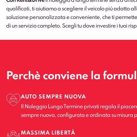
Con Rent&Drive
il noleggio a lungo termine senza antic
qualificati, ti aiutiamo a scegliere il veicolo più adatto
soluzione personalizzata e conveniente, che ti permette
di un servizio completo. Scegli tu dove investire i tuoi risp
Perchè conviene la formu
AUTO SEMPRE NUOVA
Il Noleggio Lungo Termine privati regala il piacer
sempre nuova, configurata e ordinata su misura p
MASSIMA LIBERTÀ