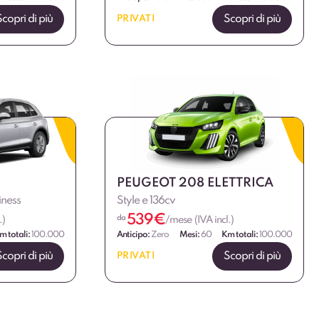
Scopri di più
Scopri di più
PRIVATI
PEUGEOT 208 ELETTRICA
iness
Style e 136cv
539
€
da
.)
/mese (IVA incl.)
m totali:
100.000
Anticipo:
Zero
Mesi:
60
Km totali:
100.000
Scopri di più
Scopri di più
PRIVATI