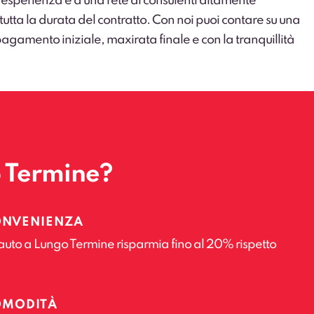
 esperienza e a una rete di consulenti altamente
 tutta la durata del contratto. Con noi puoi contare su una
gamento iniziale, maxirata finale e con la tranquillità
o Termine?
ONVENIENZA
auto a Lungo Termine risparmia fino al 20% rispetto
OMODITÀ