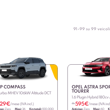
91–99 su 99 veicoli
EP COMPASS
OPEL ASTRA SPO
TOURER
 Turbo MHEV 106kW Altitude DCT
1.6 Plugin Hybrid 180c
29
€
595
€
da
/mese (IVA incl.)
/mese (IVA incl
ipo:
Zero
Mesi:
36
Km totali:
100.000
Anticipo:
Zero
Mesi:
60
K