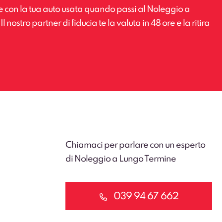
e con la tua auto usata quando passi al Noleggio a
 nostro partner di fiducia te la valuta in 48 ore e la ritira
Chiamaci per parlare con un esperto
di Noleggio a Lungo Termine
039 94 67 662