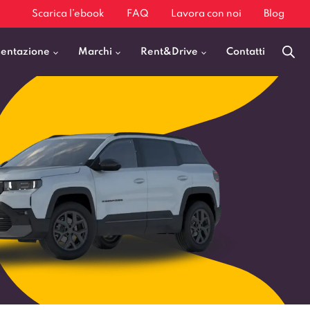
Scarica l’ebook
FAQ
Lavora con noi
Blog
mentazione
Marchi
Rent&Drive
Contatti
Benzina
Fiat 500
Diesel
BMW X1
Elettrica
Audi Q3
Ibrida
Audi A3
GPL
Kia Sportage
Jeep Avenger
VEDI TUTTI