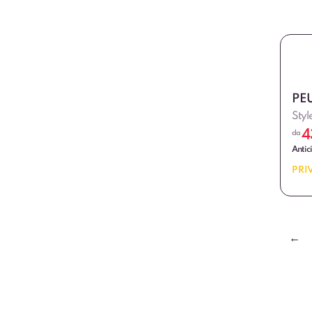
PE
Styl
4
da
Antic
PRI
←