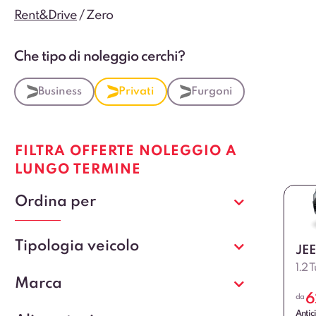
Rent&Drive
/
Zero
Che tipo di noleggio cerchi?
Business
Privati
Furgoni
FILTRA OFFERTE NOLEGGIO A
LUNGO TERMINE
Ordina per
Tipologia veicolo
JE
1.2
Marca
6
da
Antic