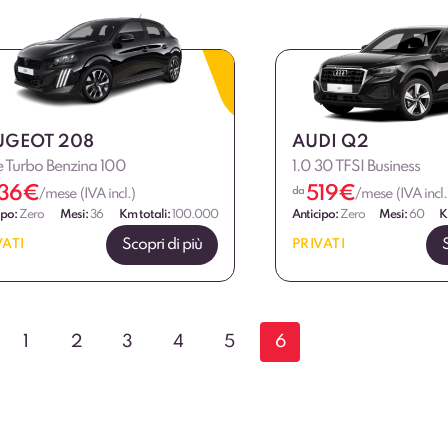
UGEOT 208
AUDI Q2
e Turbo Benzina 100
1.0 30 TFSI Business
36
€
519
€
da
/mese (IVA incl.)
/mese (IVA incl.
ipo:
Zero
Mesi:
36
Km totali:
100.000
Anticipo:
Zero
Mesi:
60
K
Scopri di più
VATI
PRIVATI
1
2
3
4
5
6